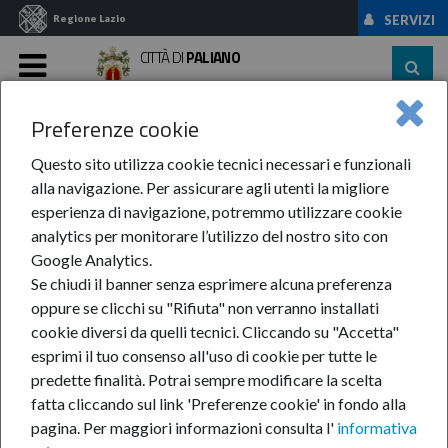
Regione Lazio
SERVIZI
CITTÀ DI
PALIANO
MENU
Preferenze cookie
Home
News Ed Eventi
News
Anno 2017
Luglio
Questo sito utilizza cookie tecnici necessari e funzionali
Luglio
alla navigazione. Per assicurare agli utenti la migliore
esperienza di navigazione, potremmo utilizzare cookie
analytics per monitorare l’utilizzo del nostro sito con
Google Analytics.
Se chiudi il banner senza esprimere alcuna preferenza
oppure se clicchi su "Rifiuta" non verranno installati
cookie diversi da quelli tecnici. Cliccando su "Accetta"
In questa sezione:
Luglio
esprimi il tuo consenso all'uso di cookie per tutte le
"Vino in Festa" giunge alla sua XX edizione
predette finalità.
Potrai sempre modificare la scelta
Passione e tradizione nel segno del grano monococco
fatta cliccando sul link 'Preferenze cookie' in fondo alla
Il nido comunale aderisce a "Scusa se insisto"
pagina.
Per maggiori informazioni consulta l'
informativa
Revamping di Colleferro: "NO!"