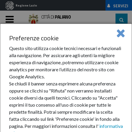
Regione Lazio
SERVIZI
CITTÀ DI
PALIANO
MENU
Preferenze cookie
Home
Servizi
Adotta Un Cane
Questo sito utilizza cookie tecnici necessari e funzionali
Adotta un Cane
alla navigazione. Per assicurare agli utenti la migliore
esperienza di navigazione, potremmo utilizzare cookie
analytics per monitorare l’utilizzo del nostro sito con
REGOLAMENTO + MODULO
Google Analytics.
Se chiudi il banner senza esprimere alcuna preferenza
ADOZIONE
oppure se clicchi su "Rifiuta" non verranno installati
cookie diversi da quelli tecnici. Cliccando su "Accetta"
Data di
Documento
Formato
esprimi il tuo consenso all'uso di cookie per tutte le
aggiornamento
predette finalità.
Potrai sempre modificare la scelta
REGOLAMENTO ADOZIONE DI
fatta cliccando sul link 'Preferenze cookie' in fondo alla
25.10.2020
CANI RANDAGI
156 KB
pagina.
Per maggiori informazioni consulta l'
informativa