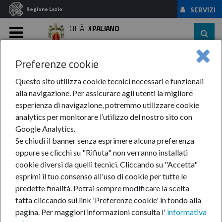
Regione Lazio
SERVIZI
CITTÀ DI
PALIANO
MENU
Preferenze cookie
Home
Amministrazione
Uffici
SEGRETARIO COMUNALE
Questo sito utilizza cookie tecnici necessari e funzionali
SEGRETARIO
alla navigazione. Per assicurare agli utenti la migliore
esperienza di navigazione, potremmo utilizzare cookie
COMUNALE
analytics per monitorare l’utilizzo del nostro sito con
Google Analytics.
Se chiudi il banner senza esprimere alcuna preferenza
oppure se clicchi su "Rifiuta" non verranno installati
cookie diversi da quelli tecnici. Cliccando su "Accetta"
esprimi il tuo consenso all'uso di cookie per tutte le
predette finalità.
Potrai sempre modificare la scelta
fatta cliccando sul link 'Preferenze cookie' in fondo alla
pagina.
Per maggiori informazioni consulta l'
informativa