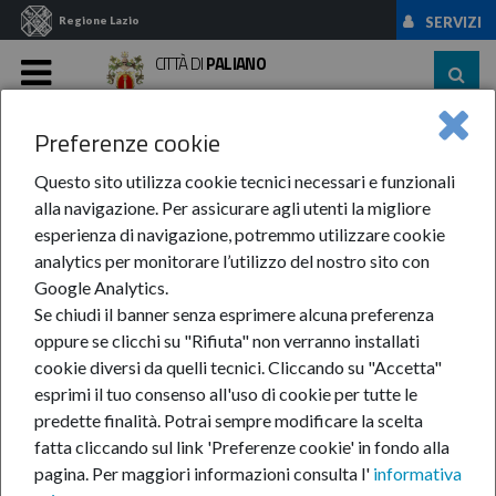
Regione Lazio
SERVIZI
CITTÀ DI
PALIANO
MENU
Preferenze cookie
Home
Servizi
Progetto ...
Questo sito utilizza cookie tecnici necessari e funzionali
Progetto esecutivo
alla navigazione. Per assicurare agli utenti la migliore
esperienza di navigazione, potremmo utilizzare cookie
ristrutturazione
analytics per monitorare l’utilizzo del nostro sito con
Google Analytics.
Se chiudi il banner senza esprimere alcuna preferenza
complesso Santa Maria
oppure se clicchi su "Rifiuta" non verranno installati
cookie diversi da quelli tecnici. Cliccando su "Accetta"
Goretti
esprimi il tuo consenso all'uso di cookie per tutte le
predette finalità.
Potrai sempre modificare la scelta
fatta cliccando sul link 'Preferenze cookie' in fondo alla
pagina.
Per maggiori informazioni consulta l'
informativa
Documento
Formato
Data di aggiornamento