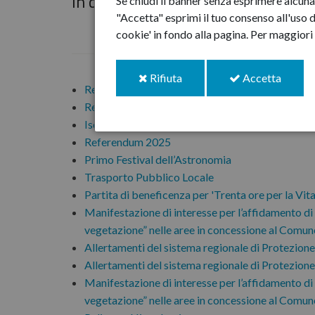
In questa pagina:
Se chiudi il banner senza esprimere alcuna 
"Accetta" esprimi il tuo consenso all'uso d
cookie' in fondo alla pagina.
Per maggiori 
i
i
Rifiuta
Accetta
Referendum 2025
cookie
cookie
Referendum 2025
Iscrizioni asilo nido comunale "Treninonido"
Referendum 2025
Primo Festival dell’Astronomia
Trasporto Pubblico Locale
Partita di beneficenza per 'Trenta ore per la Vita
Manifestazione di interesse per l’affidamento di i
vegetazione” nelle aree in concessione al Comune 
Allertamenti del sistema regionale di Protezione
Allertamenti del sistema regionale di Protezione
Manifestazione di interesse per l’affidamento di i
vegetazione” nelle aree in concessione al Comune 