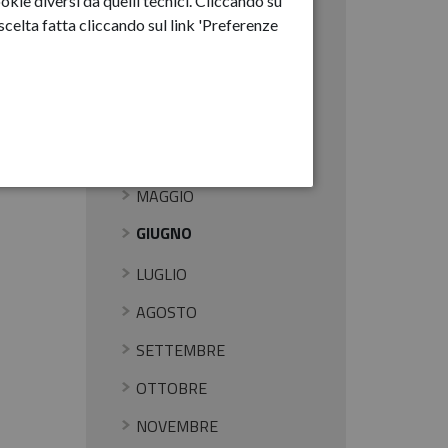
okie diversi da quelli tecnici. Cliccando su
Anno-2025
celta fatta cliccando sul link 'Preferenze
GENNAIO
FEBBRAIO
MARZO
APRILE
MAGGIO
GIUGNO
LUGLIO
AGOSTO
SETTEMBRE
OTTOBRE
NOVEMBRE