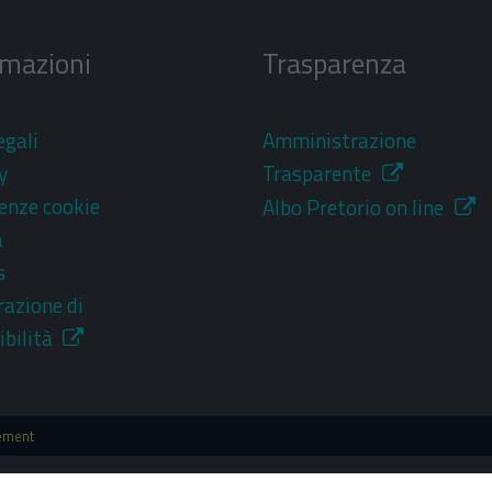
rmazioni
Trasparenza
egali
Amministrazione
y
Trasparente
enze cookie
Albo Pretorio on line
a
s
razione di
ibilità
ement