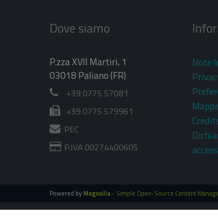
Dove siamo
Info
P.zza XVII Martiri, 1
Note l
03018 Paliano (FR)
Privac
Prefer
+39 0775 57081
Mapp
+39 0775 579961
Credit
PEC
Dichia
P.IVA 00274400605
access
Powered by
Magnolia
- Simple Open-Source Content Manag