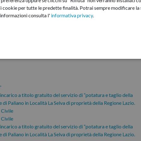
preferenza oppure se clicchi su "Rifiuta" non verranno installati co
i cookie per tutte le predette finalità.
Potrai sempre modificare la s
informazioni consulta l'
informativa privacy
.
'
ncarico a titolo gratuito del servizio di “potatura e taglio della
di Paliano in Località La Selva di proprietà della Regione Lazio.
 Civile
 Civile
ncarico a titolo gratuito del servizio di “potatura e taglio della
di Paliano in Località La Selva di proprietà della Regione Lazio.