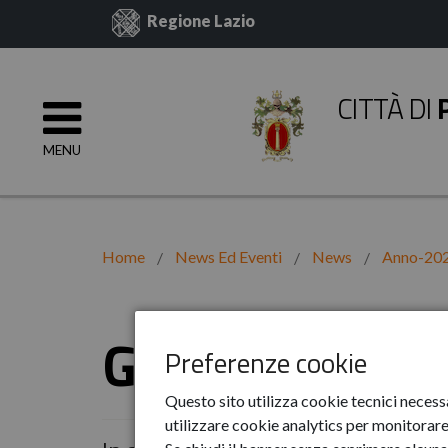
Regione Lazio
CITTÀ DI
MENU
Home
News Ed Eventi
News
Anno-20
GIUGNO
Preferenze cookie
Questo sito utilizza cookie tecnici necess
utilizzare cookie analytics per monitorare 