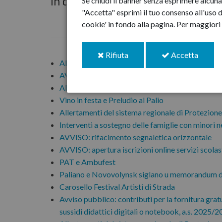
In questa pagina:
Se chiudi il banner senza esprimere alcuna 
"Accetta" esprimi il tuo consenso all'uso d
cookie' in fondo alla pagina.
Per maggiori 
i
i
Rifiuta
Accetta
Allertamenti del sistema regionale di Protezione
cookie
cookie
AVVISO PUBBLICO
Allertamenti del sistema regionale di Protezione
Vino in festa e Preludio al Palio
Allertamenti del sistema regionale di Protezione
Interventi a sostegno delle famiglie con minori n
AVVISO: rifacimento segnaletica orizzontale
AVVISO: apertura iscrizioni online servizi scolas
PAT e Ambufest
Paliano e Novovolynsk siglano u memorandum d
Carosello Festival Artisti di Strada
Avviso pubblico: contributi per la fornitura gratuita
sussidi didattici digitali o notebook, a.s. 2025/