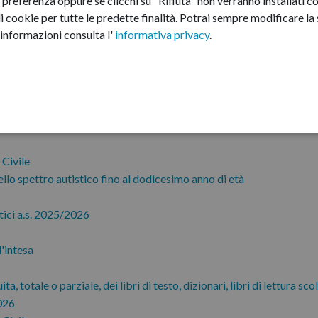
preferenza oppure se clicchi su "Rifiuta" non verranno installati co
i cookie per tutte le predette finalità.
Potrai sempre modificare la s
informazioni consulta l'
informativa privacy
.
 Civile
 Civile
 Civile
ello spettro autistico fino al dodicesimo anno di età
tici a.s. 2025/2026
'intesa
, totale o parziale, dei libri di testo, dizionari, libri di lettura scol
2026