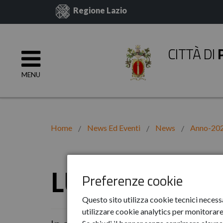
Regione Lazio
CITTÀ DI
MENU
Home
News Ed Eventi
News
Anno-20
LUGLIO
Preferenze cookie
Questo sito utilizza cookie tecnici necess
utilizzare cookie analytics per monitorare 