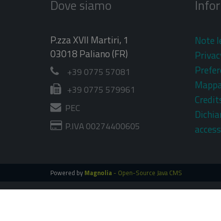
Dove siamo
Info
P.zza XVII Martiri, 1
Note l
03018 Paliano (FR)
Privac
Prefer
+39 0775 57081
Mapp
+39 0775 579961
Credit
PEC
Dichia
P.IVA 00274400605
access
Powered by
Magnolia
- Open-Source Java CMS