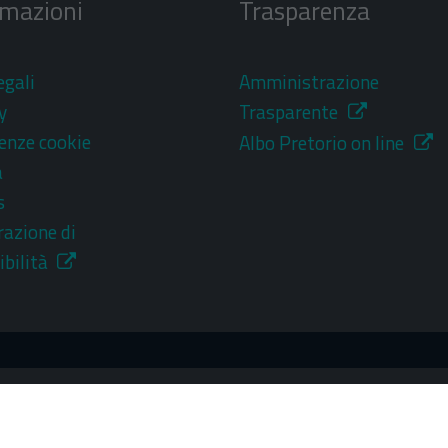
rmazioni
Trasparenza
egali
Amministrazione
y
Trasparente
enze cookie
Albo Pretorio on line
a
s
razione di
ibilità