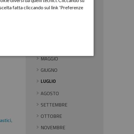
okie diversi da quelli tecnici. Cliccando su
Anno-2025
celta fatta cliccando sul link 'Preferenze
GENNAIO
FEBBRAIO
MARZO
APRILE
MAGGIO
GIUGNO
LUGLIO
AGOSTO
SETTEMBRE
OTTOBRE
astici,
NOVEMBRE