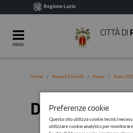
Regione Lazio
CITTÀ DI
MENU
Home
News Ed Eventi
News
Anno 20
Dicembre
Preferenze cookie
Questo sito utilizza cookie tecnici necess
utilizzare cookie analytics per monitorare 