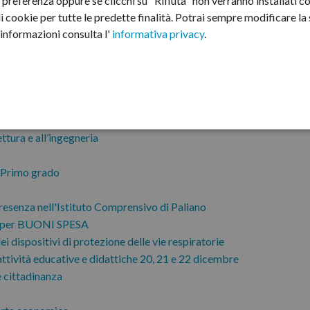
preferenza oppure se clicchi su "Rifiuta" non verranno installati co
i cookie per tutte le predette finalità.
Potrai sempre modificare la s
informazioni consulta l'
informativa privacy
.
 pubblico e partecipazione
Servizi Demografici
ttura e all’ingegneria
i Primo grado
presenza nell'Istituto Comprensivo di Paliano
i per BUONI SPESA
i dispositivi di protezione delle vie respiratorie
tività educative e didattiche 20, 21 e 22 dicembre
 cittadinanza