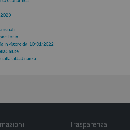
ferta economica
2/2023
omunali
one Lazio
a in vigore dal 10/01/2022
lla Salute
i alla cittadinanza
rmazioni
Trasparenza