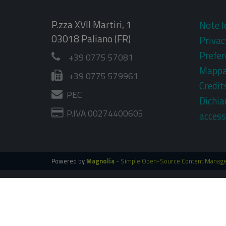
P.zza XVII Martiri, 1
Note l
03018 Paliano (FR)
Privac
Prefer
+39 0775 57081
Mapp
+39 0775 579961
Credit
PEC
Dichia
P.IVA 00274400605
access
Powered by
Magnolia
- Simple Open-Source Content Manag