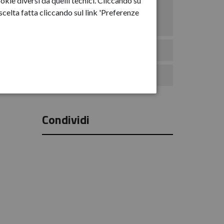
okie diversi da quelli tecnici. Cliccando su
Anno-2025
celta fatta cliccando sul link 'Preferenze
Anno-2026
Eventi
Comunicati Stampa
Condividi