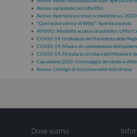
Avviso: Rinvio seduta pubblica per apertura of
Avviso: variazione raccolta RSU
Avviso: Apertura iscrizioni scolastiche a.s. 202
"Quel dolce sorriso di Willy": Apertura bando
AVVISO: Modalità accesso al pubblico Uffici C
COVID-19: Ordinanza del Presidente della Regi
COVID-19: Misure di contenimento dell'epidemi
COVID-19: Firmata la circolare del Ministero de
Capodanno 2022: Il messaggio del sindaco Alfier
Avviso: Obbligo di iscrizione nelle liste di leva
Dove siamo
Info