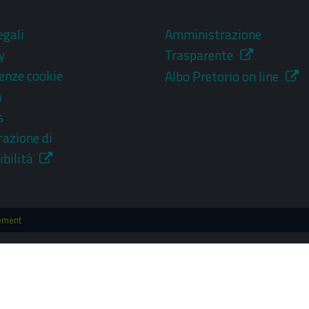
egali
Amministrazione
y
Trasparente
enze cookie
Albo Pretorio on line
a
s
razione di
ibilità
ement