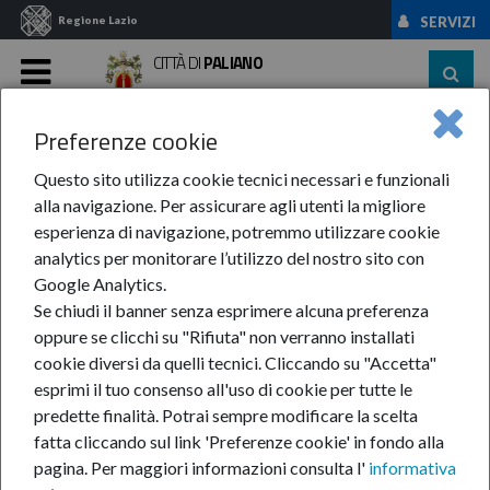
Regione Lazio
SERVIZI
CITTÀ DI
PALIANO
MENU
Preferenze cookie
Home
News Ed Eventi
News
Anno-2024
GIUGNO
Questo sito utilizza cookie tecnici necessari e funzionali
GIUGNO
alla navigazione. Per assicurare agli utenti la migliore
esperienza di navigazione, potremmo utilizzare cookie
analytics per monitorare l’utilizzo del nostro sito con
In questa pagina:
Google Analytics.
Se chiudi il banner senza esprimere alcuna preferenza
oppure se clicchi su "Rifiuta" non verranno installati
cookie diversi da quelli tecnici. Cliccando su "Accetta"
esprimi il tuo consenso all'uso di cookie per tutte le
predette finalità.
Potrai sempre modificare la scelta
Avviso pubblico: Iscrizioni asilo nido comunale
fatta cliccando sul link 'Preferenze cookie' in fondo alla
"Treninonido"
pagina.
Per maggiori informazioni consulta l'
informativa
Concorso "Un'idea per il Palio dell'Assunta 2024"