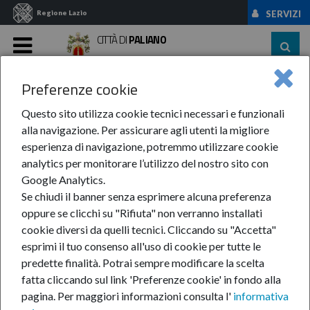
Regione Lazio
SERVIZI
CITTÀ DI
PALIANO
MENU
Preferenze cookie
Home
News Ed Eventi
News
Anno-2024
APRILE
Questo sito utilizza cookie tecnici necessari e funzionali
APRILE
alla navigazione. Per assicurare agli utenti la migliore
esperienza di navigazione, potremmo utilizzare cookie
analytics per monitorare l’utilizzo del nostro sito con
In questa pagina:
Google Analytics.
Se chiudi il banner senza esprimere alcuna preferenza
oppure se clicchi su "Rifiuta" non verranno installati
cookie diversi da quelli tecnici. Cliccando su "Accetta"
esprimi il tuo consenso all'uso di cookie per tutte le
predette finalità.
Potrai sempre modificare la scelta
Commemorazione del martire partigiano Domenico Ricci
fatta cliccando sul link 'Preferenze cookie' in fondo alla
Borse di studio "io studio"
pagina.
Per maggiori informazioni consulta l'
informativa
La città di Paliano ricorda il concittadino Domenico Ricci