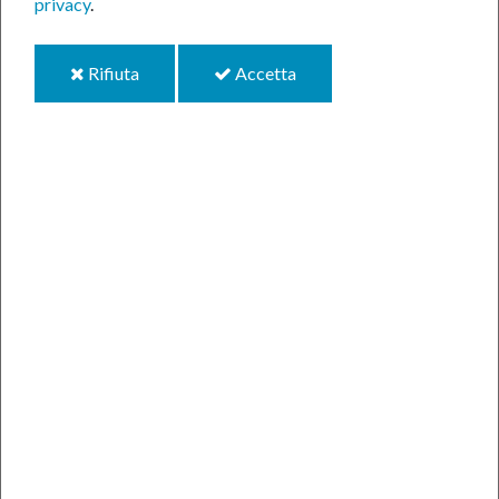
privacy
.
Una targa di riconoscimento a Claudio D'Aquino
Agevolazioni tariffarie trasporto pubblico locale
Servizio scolastico di refezione e trasporto
i
i
Rifiuta
Accetta
cookie
cookie
Elezioni Europee: orario ufficio elettorale
Allertamenti del sistema regionale di Protezione Civile
News
Anno-2024
GENNAIO
FEBBRAIO
MARZO