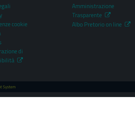
egali
Amministrazione
y
Trasparente
enze cookie
Albo Pretorio on line
a
s
razione di
ibilità
nt System