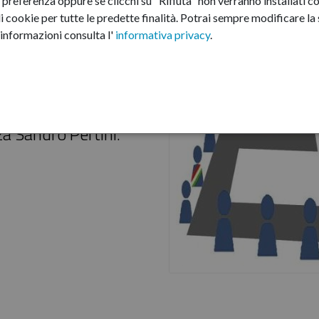
preferenza oppure se clicchi su "Rifiuta" non verranno installati co
i cookie per tutte le predette finalità.
Potrai sempre modificare la s
informazioni consulta l'
informativa privacy
.
eduta straordinaria, in
 di lunedì 29 maggio
zza Sandro Pertini.