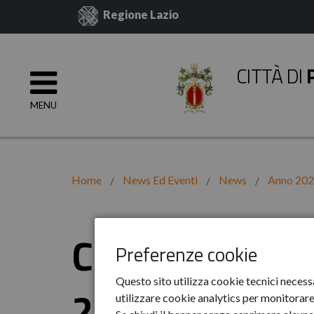
Regione Lazio
CITTÀ DI
MENU
Home
News Ed Eventi
News
Anno 20
Consiglio Com
Preferenze cookie
Questo sito utilizza cookie tecnici necess
2023
utilizzare cookie analytics per monitorare 