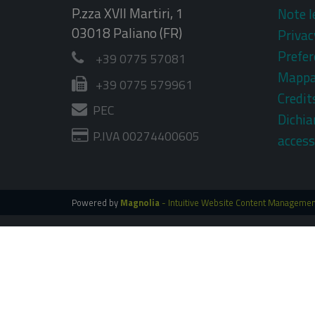
P.zza XVII Martiri, 1
Note l
03018 Paliano (FR)
Privac
Prefer
+39 0775 57081
Mapp
+39 0775 579961
Credit
PEC
Dichia
P.IVA 00274400605
access
Powered by
Magnolia
- Intuitive Website Content Manageme