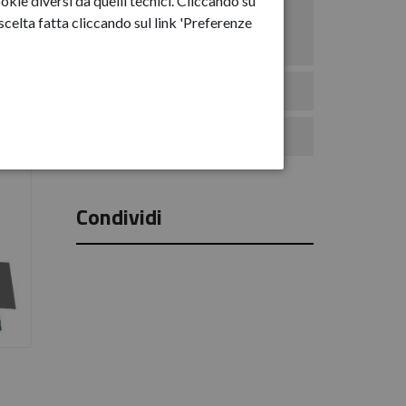
okie diversi da quelli tecnici. Cliccando su
Anno-2025
celta fatta cliccando sul link 'Preferenze
Anno-2026
Eventi
Comunicati Stampa
Condividi