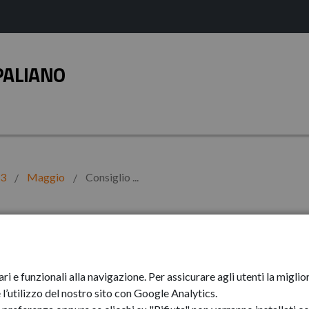
PALIANO
23
Maggio
Consiglio ...
unale del 29 magg
ari e funzionali alla navigazione. Per assicurare agli utenti la mig
l’utilizzo del nostro sito con Google Analytics.