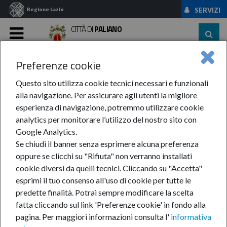
Regione Lazio
SERVIZI
CITTÀ DI
PALIANO
MENU
Preferenze cookie
Home
News Ed Eventi
News
Anno 2023
Maggio
Allertamento Del ...
Questo sito utilizza cookie tecnici necessari e funzionali
alla navigazione. Per assicurare agli utenti la migliore
Allertamento del
esperienza di navigazione, potremmo utilizzare cookie
analytics per monitorare l’utilizzo del nostro sito con
sistema di protezione
Google Analytics.
Se chiudi il banner senza esprimere alcuna preferenza
civile regionale
oppure se clicchi su "Rifiuta" non verranno installati
cookie diversi da quelli tecnici. Cliccando su "Accetta"
esprimi il tuo consenso all'uso di cookie per tutte le
predette finalità.
Potrai sempre modificare la scelta
16-mag-2023
fatta cliccando sul link 'Preferenze cookie' in fondo alla
Dal pomeriggio
pagina.
Per maggiori informazioni consulta l'
informativa