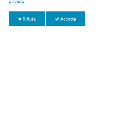
privacy
.
i
i
Rifiuta
Accetta
cookie
cookie