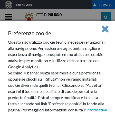
Regione Lazio
SERVIZI
CITTÀ DI
PALIANO
MENU
Preferenze cookie
Home
News Ed Eventi
News
Anno 2022
Agosto
XXI Estemporanea ...
Questo sito utilizza cookie tecnici necessari e funzionali
alla navigazione. Per assicurare agli utenti la migliore
XXI Estemporanea di
esperienza di navigazione, potremmo utilizzare cookie
analytics per monitorare l’utilizzo del nostro sito con
pittura Giacomo Lisia
Google Analytics.
Se chiudi il banner senza esprimere alcuna preferenza
oppure se clicchi su "Rifiuta" non verranno installati
23-ago-2022
cookie diversi da quelli tecnici. Cliccando su "Accetta"
esprimi il tuo consenso all'uso di cookie per tutte le
Domenica 18
predette finalità.
Potrai sempre modificare la scelta
settembre
fatta cliccando sul link 'Preferenze cookie' in fondo alla
pagina.
Per maggiori informazioni consulta l'
informativa