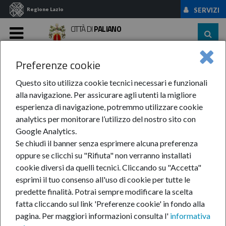
Regione Lazio
SERVIZI
CITTÀ DI
PALIANO
MENU
Preferenze cookie
Home
News Ed Eventi
News
Anno 2022
Aprile
In Via Di ...
Questo sito utilizza cookie tecnici necessari e funzionali
alla navigazione. Per assicurare agli utenti la migliore
In via di costituzione il
esperienza di navigazione, potremmo utilizzare cookie
analytics per monitorare l’utilizzo del nostro sito con
Biodistretto Paliano-
Google Analytics.
Se chiudi il banner senza esprimere alcuna preferenza
Genazzano
oppure se clicchi su "Rifiuta" non verranno installati
cookie diversi da quelli tecnici. Cliccando su "Accetta"
esprimi il tuo consenso all'uso di cookie per tutte le
predette finalità.
Potrai sempre modificare la scelta
14-apr-2022
fatta cliccando sul link 'Preferenze cookie' in fondo alla
Una grande
pagina.
Per maggiori informazioni consulta l'
informativa