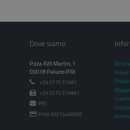
Dove siamo
Info
P.zza XVII Martiri, 1
Note l
03018 Paliano (FR)
Privac
Prefer
+39 0775 57081
Mapp
+39 0775 579961
Credit
PEC
Dichia
P.IVA 00274400605
access