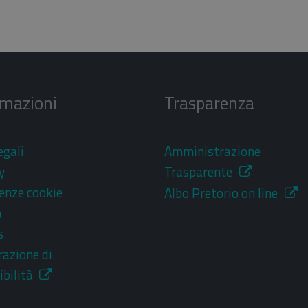
rmazioni
Trasparenza
egali
Amministrazione
y
Trasparente
enze cookie
Albo Pretorio on line
a
s
razione di
ibilità