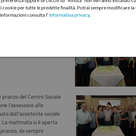
preferenza oppure se clicchi su "Rifiuta" non verranno installati co
i cookie per tutte le predette finalità.
Potrai sempre modificare la s
informazioni consulta l'
informativa privacy
.
incontro
e pranzo del Centro Sociale
ne l'assessore alle
ata dall'assistente sociale
. La mattinata si è aperta
l pranzo, da sempre