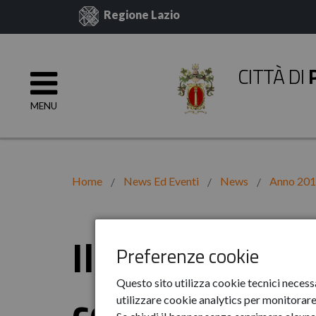
Regione Lazio
CITTÀ DI
MENU
Home
News Ed Eventi
News
Anno 20
Il centro socia
Preferenze cookie
Questo sito utilizza cookie tecnici necess
consueto pran
utilizzare cookie analytics per monitorare 