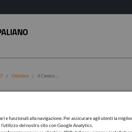
PALIANO
17
Ottobre
Il Centro ...
le anziani nel
ari e funzionali alla navigazione. Per assicurare agli utenti la mig
zo annuale
l’utilizzo del nostro sito con Google Analytics.