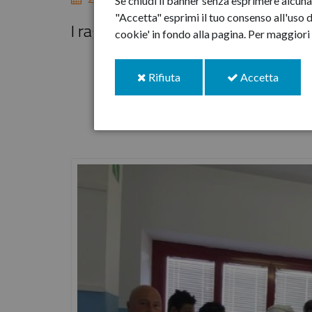
Se chiudi il banner senza esprimere alcuna 
"Accetta" esprimi il tuo consenso all'uso d
I ragazzi dell'Istituto Alberghiero i
cookie' in fondo alla pagina.
Per maggiori 
i
i
Rifiuta
Accetta
cookie
cookie