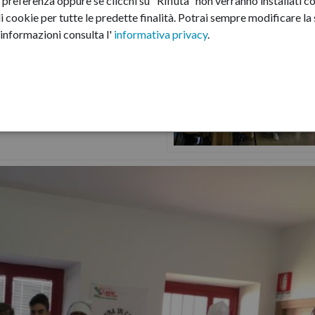
preferenza oppure se clicchi su "Rifiuta" non verranno installati co
i cookie per tutte le predette finalità.
Potrai sempre modificare la s
n campo per la legalità
informazioni consulta l'
informativa privacy
.