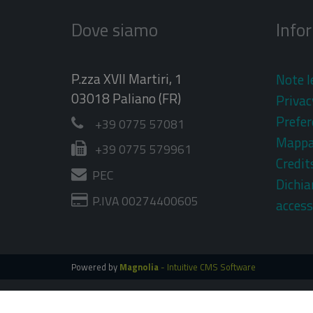
Dove siamo
Info
P.zza XVII Martiri, 1
Note l
03018 Paliano (FR)
Privac
Prefer
+39 0775 57081
Mapp
+39 0775 579961
Credit
PEC
Dichia
P.IVA 00274400605
access
Powered by
Magnolia
- Intuitive CMS Software