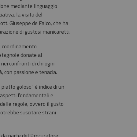
zione mediante linguaggio
iativa, la visita del
dott. Giuseppe de Falco, che ha
razione di gustosi manicaretti.
il coordinamento
astagnole donate al
nei confronti di chi ogni
tà, con passione e tenacia.
l piatto goloso” è indice di un
 aspetti fondamentali e
 delle regole, ovvero il gusto
 potrebbe suscitare strani
 da parte del Procuratore