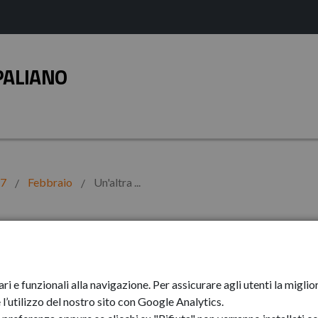
PALIANO
17
Febbraio
Un'altra ...
tiva all'Alberghiero
ari e funzionali alla navigazione. Per assicurare agli utenti la mig
l’utilizzo del nostro sito con Google Analytics.