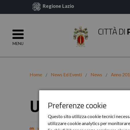
Regione Lazio
CITTÀ DI
MENU
Home
News Ed Eventi
News
Anno 20
Un'altra inizia
Preferenze cookie
Questo sito utilizza cookie tecnici necess
utilizzare cookie analytics per monitorare 
24-feb-2017