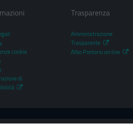
rmazioni
Trasparenza
egali
Amministrazione
y
Trasparente
enze cookie
Albo Pretorio on line
a
s
razione di
ibilità