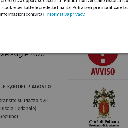
preferenza oppure se clicchi su "Rifiuta" non verranno installati co
i cookie per tutte le predette finalità.
Potrai sempre modificare la s
informazioni consulta l'
informativa privacy
.
olazione degli
ino durante gli eventi
 Meraviglie 2020"
LLE 3,00 DEL 7 AGOSTO
 transito su Piazza XVII
I (Isola Pedonale)
 Beguinot