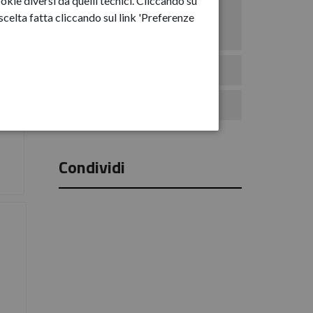
okie diversi da quelli tecnici. Cliccando su
Anno-2025
celta fatta cliccando sul link 'Preferenze
Anno-2026
Eventi
Comunicati Stampa
Condividi