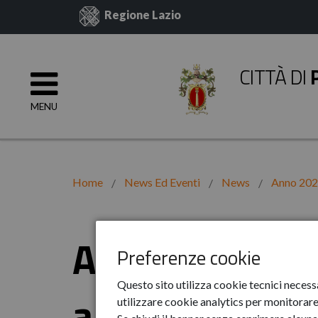
Regione Lazio
CITTÀ DI
MENU
Home
News Ed Eventi
News
Anno 20
AVVISO: Limita
Preferenze cookie
Questo sito utilizza cookie tecnici necess
automezzi cen
utilizzare cookie analytics per monitorare 