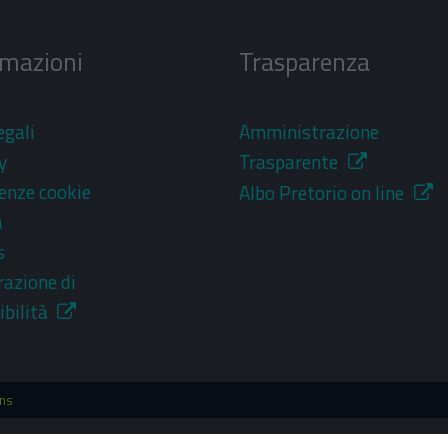
rmazioni
Trasparenza
egali
Amministrazione
y
Trasparente
enze cookie
Albo Pretorio on line
a
s
razione di
ibilità
ons