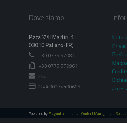
Dove siamo
Info
P.zza XVII Martiri, 1
Note l
03018 Paliano (FR)
Privac
Prefer
+39 0775 57081
Mapp
+39 0775 579961
Credit
PEC
Dichia
P.IVA 00274400605
access
Powered by
Magnolia
- Intuitive Content Management Soluti