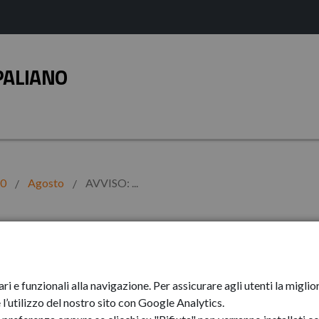
PALIANO
20
Agosto
AVVISO: ...
zioni al transito
ari e funzionali alla navigazione. Per assicurare agli utenti la mig
tro urbano
l’utilizzo del nostro sito con Google Analytics.