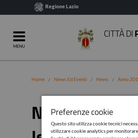
Regione Lazio
CITTÀ DI
MENU
Home
News Ed Eventi
News
Anno 20
Nuovi orari tr
Preferenze cookie
Questo sito utilizza cookie tecnici necess
Istituti Alberg
utilizzare cookie analytics per monitorare 