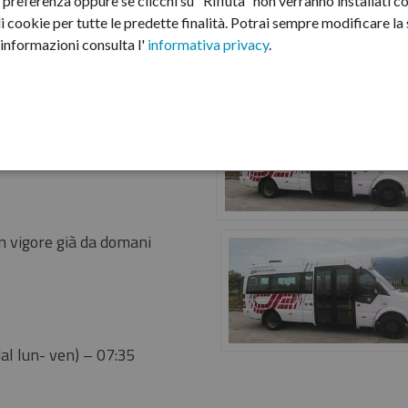
preferenza oppure se clicchi su "Rifiuta" non verranno installati co
i cookie per tutte le predette finalità.
Potrai sempre modificare la s
informazioni consulta l'
informativa privacy
.
te
 in vigore già da domani
al lun- ven) – 07:35