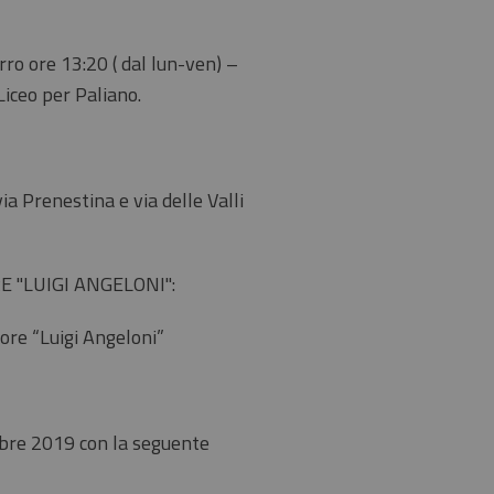
ro ore 13:20 ( dal lun-ven) –
Liceo per Paliano.
ia Prenestina e via delle Valli
E "LUIGI ANGELONI":
riore “Luigi Angeloni”
mbre 2019 con la seguente