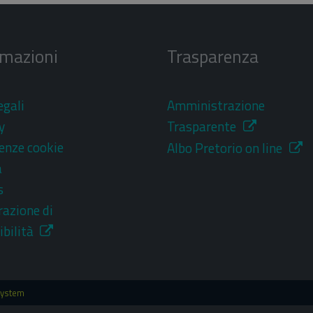
rmazioni
Trasparenza
egali
Amministrazione
y
Trasparente
enze cookie
Albo Pretorio on line
a
s
razione di
ibilità
System