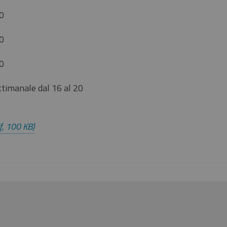
10
10
10
ttimanale dal 16 al 20
f, 100 KB)