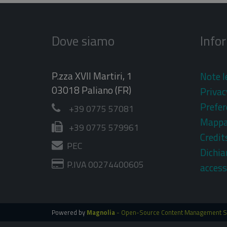
Dove siamo
Info
P.zza XVII Martiri, 1
Note l
03018 Paliano (FR)
Privac
Prefer
+39 0775 57081
Mapp
+39 0775 579961
Credit
PEC
Dichia
P.IVA 00274400605
access
Powered by
Magnolia
- Open-Source Content Management 