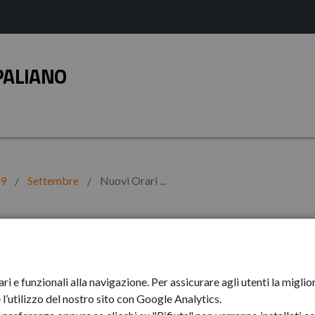
PALIANO
19
Settembre
Nuovi Orari ...
asporto pubblico
ari e funzionali alla navigazione. Per assicurare agli utenti la mig
hiero e Agrario
l’utilizzo del nostro sito con Google Analytics.