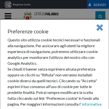
Regione Lazio
SERVIZI
CITTÀ DI
PALIANO
MENU
Preferenze cookie
Home
News Ed Eventi
Eventi
Anno 2017
Marzo
Luigi Piovano In ...
Questo sito utilizza cookie tecnici necessari e funzionali
alla navigazione. Per assicurare agli utenti la migliore
Luigi Piovano in
esperienza di navigazione, potremmo utilizzare cookie
analytics per monitorare l’utilizzo del nostro sito con
corcerto
Google Analytics.
Se chiudi il banner senza esprimere alcuna preferenza
oppure se clicchi su "Rifiuta" non verranno installati
cookie diversi da quelli tecnici. Cliccando su "Accetta"
mar
esprimi il tuo consenso all'uso di cookie per tutte le
19
predette finalità.
Potrai sempre modificare la scelta
fatta cliccando sul link 'Preferenze cookie' in fondo alla
pagina.
Per maggiori informazioni consulta l'
informativa
mar