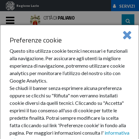
Regione Lazio
SERVIZI
CITTÀ DI
PALIANO
MENU
Preferenze cookie
Home
News Ed Eventi
News
Anno 2018
Novembre
Questo sito utilizza cookie tecnici necessari e funzionali
Novembre
alla navigazione. Per assicurare agli utenti la migliore
esperienza di navigazione, potremmo utilizzare cookie
analytics per monitorare l’utilizzo del nostro sito con
Google Analytics.
Se chiudi il banner senza esprimere alcuna preferenza
oppure se clicchi su "Rifiuta" non verranno installati
cookie diversi da quelli tecnici. Cliccando su "Accetta"
In questa sezione:
Novembre
esprimi il tuo consenso all'uso di cookie per tutte le
Avviso: inizia il corso di Sartoria dell'Abito Rinascimentale.
predette finalità.
Potrai sempre modificare la scelta
Bando di concorso pubblico, per titoli ed esami, per
fatta cliccando sul link 'Preferenze cookie' in fondo alla
l'assunzione, a tempo pieno e indeterminato, di n. 1 unità,
pagina.
Per maggiori informazioni consulta l'
informativa
profilo professionale istruttore direttivo tecnico,