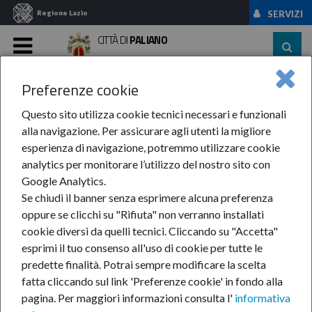
Regione Lazio
SERVIZI
CITTÀ DI
PALIANO
MENU
Preferenze cookie
Home
News Ed Eventi
Eventi
Anno 2017
Aprile
La 1° Festa ...
Questo sito utilizza cookie tecnici necessari e funzionali
alla navigazione. Per assicurare agli utenti la migliore
La 1° Festa
esperienza di navigazione, potremmo utilizzare cookie
analytics per monitorare l’utilizzo del nostro sito con
dell'Agricoltura e
Google Analytics.
Se chiudi il banner senza esprimere alcuna preferenza
dell'Ambiente!
oppure se clicchi su "Rifiuta" non verranno installati
cookie diversi da quelli tecnici. Cliccando su "Accetta"
esprimi il tuo consenso all'uso di cookie per tutte le
predette finalità.
Potrai sempre modificare la scelta
apr
fatta cliccando sul link 'Preferenze cookie' in fondo alla
22
pagina.
Per maggiori informazioni consulta l'
informativa