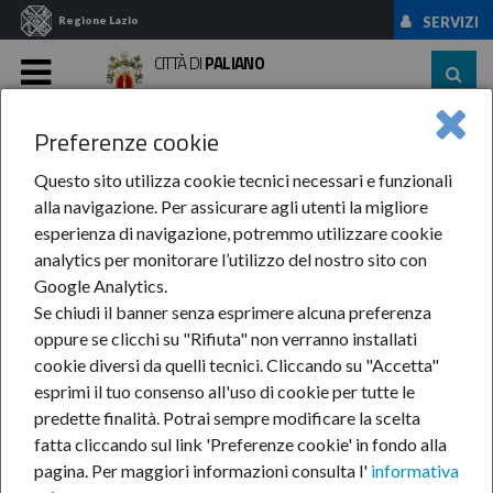
Regione Lazio
SERVIZI
CITTÀ DI
PALIANO
MENU
Preferenze cookie
Home
News Ed Eventi
Eventi
Anno 2017
Gennaio
Questo sito utilizza cookie tecnici necessari e funzionali
Gennaio
alla navigazione. Per assicurare agli utenti la migliore
esperienza di navigazione, potremmo utilizzare cookie
analytics per monitorare l’utilizzo del nostro sito con
Google Analytics.
Se chiudi il banner senza esprimere alcuna preferenza
oppure se clicchi su "Rifiuta" non verranno installati
cookie diversi da quelli tecnici. Cliccando su "Accetta"
esprimi il tuo consenso all'uso di cookie per tutte le
predette finalità.
Potrai sempre modificare la scelta
fatta cliccando sul link 'Preferenze cookie' in fondo alla
pagina.
Per maggiori informazioni consulta l'
informativa
Eventi