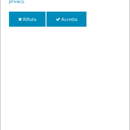
privacy
.
News
i
i
Rifiuta
Accetta
cookie
cookie
Comunicati Stampa
Condividi
Dove siamo
P.zza XVII Martiri, 1
03018 Paliano (FR)
+39 0775 57081