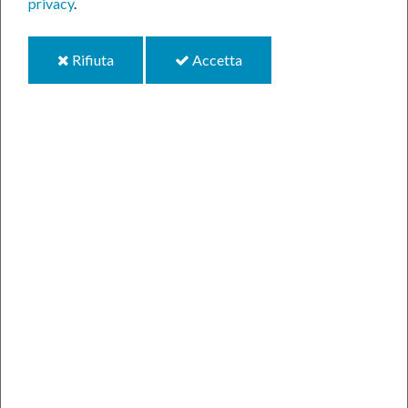
privacy
.
Si comunica a tutti i
i
i
Rifiuta
Accetta
cookie
cookie
cittadini che, a causa
della nevicata di
questa notte e il
probabile rischio di
ghiaccio sulle strade,
il servizio di ritiro dei
rifiuti di lunedì 26 e martedì 27 febbraio è sospeso.