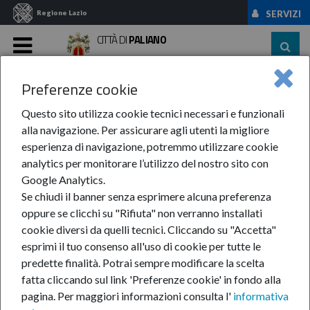
Regione Lazio
SERVIZI
CITTÀ DI
PALIANO
MENU
Preferenze cookie
Home
News Ed Eventi
News
Anno 2018
Febbraio
Sospensione ...
Questo sito utilizza cookie tecnici necessari e funzionali
alla navigazione. Per assicurare agli utenti la migliore
Sospensione ritiro rifiuti
esperienza di navigazione, potremmo utilizzare cookie
analytics per monitorare l’utilizzo del nostro sito con
Google Analytics.
26-feb-2018
Se chiudi il banner senza esprimere alcuna preferenza
oppure se clicchi su "Rifiuta" non verranno installati
Per i giorni di
cookie diversi da quelli tecnici. Cliccando su "Accetta"
lunedì 26 e
esprimi il tuo consenso all'uso di cookie per tutte le
martedì 27
predette finalità.
Potrai sempre modificare la scelta
febbraio.
fatta cliccando sul link 'Preferenze cookie' in fondo alla
pagina.
Per maggiori informazioni consulta l'
informativa