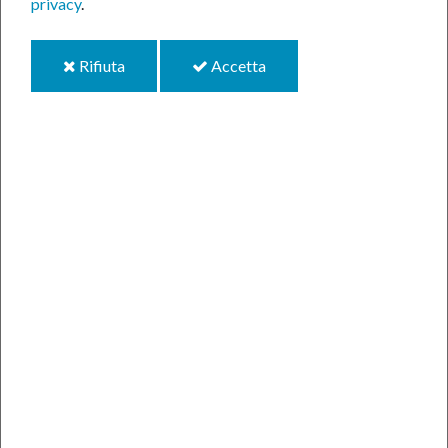
privacy
.
i
i
Rifiuta
Accetta
cookie
cookie