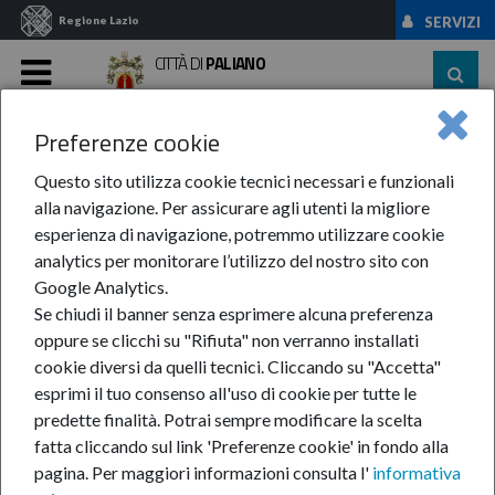
Regione Lazio
SERVIZI
CITTÀ DI
PALIANO
MENU
Preferenze cookie
Home
News Ed Eventi
News
Anno-2026
MAGGIO
"La ...
Questo sito utilizza cookie tecnici necessari e funzionali
alla navigazione. Per assicurare agli utenti la migliore
"La primavera in cui
esperienza di navigazione, potremmo utilizzare cookie
analytics per monitorare l’utilizzo del nostro sito con
imparammo a sognare"
Google Analytics.
Se chiudi il banner senza esprimere alcuna preferenza
oppure se clicchi su "Rifiuta" non verranno installati
27-mag-2026
cookie diversi da quelli tecnici. Cliccando su "Accetta"
esprimi il tuo consenso all'uso di cookie per tutte le
predette finalità.
Potrai sempre modificare la scelta
fatta cliccando sul link 'Preferenze cookie' in fondo alla
pagina.
Per maggiori informazioni consulta l'
informativa