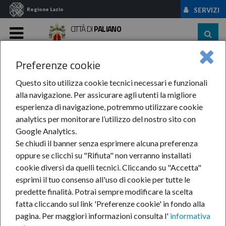
Regione Lazio
SERVIZI
CITTÀ DI
PALIANO
MENU
Preferenze cookie
Home
Amministrazione
Consiglio Dei ...
Questo sito utilizza cookie tecnici necessari e funzionali
Consiglio dei Giovani
alla navigazione. Per assicurare agli utenti la migliore
esperienza di navigazione, potremmo utilizzare cookie
analytics per monitorare l’utilizzo del nostro sito con
Google Analytics.
Se chiudi il banner senza esprimere alcuna preferenza
oppure se clicchi su "Rifiuta" non verranno installati
cookie diversi da quelli tecnici. Cliccando su "Accetta"
esprimi il tuo consenso all'uso di cookie per tutte le
predette finalità.
Potrai sempre modificare la scelta
fatta cliccando sul link 'Preferenze cookie' in fondo alla
pagina.
Per maggiori informazioni consulta l'
informativa