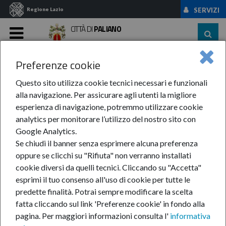
Regione Lazio
SERVIZI
CITTÀ DI
PALIANO
MENU
Preferenze cookie
Home
News Ed Eventi
News
Anno-2025
LUGLIO
AVVISO PUBBLICO
Questo sito utilizza cookie tecnici necessari e funzionali
alla navigazione. Per assicurare agli utenti la migliore
AVVISO PUBBLICO
esperienza di navigazione, potremmo utilizzare cookie
analytics per monitorare l’utilizzo del nostro sito con
Google Analytics.
3-lug-2025
Se chiudi il banner senza esprimere alcuna preferenza
oppure se clicchi su "Rifiuta" non verranno installati
CONTRIBUTI A
cookie diversi da quelli tecnici. Cliccando su "Accetta"
SOSTEGNO DEI
esprimi il tuo consenso all'uso di cookie per tutte le
CITTADINI
predette finalità.
Potrai sempre modificare la scelta
RESIDENTI NEL
fatta cliccando sul link 'Preferenze cookie' in fondo alla
LAZIO AFFETTI
pagina.
Per maggiori informazioni consulta l'
informativa