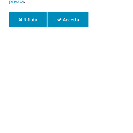
privacy
.
taglio della
i
i
Rifiuta
Accetta
vegetazione” nelle aree
cookie
cookie
in concessione al
Comune di Paliano in
Località La Selva di
proprietà della Regione
Lazio.
17-giu-2025