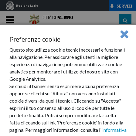
Regione Lazio
SERVIZI
CITTÀ DI
PALIANO
MENU
Preferenze cookie
Home
News Ed Eventi
News
Anno-2025
GIUGNO
Manifestazione ...
Questo sito utilizza cookie tecnici necessari e funzionali
alla navigazione. Per assicurare agli utenti la migliore
Manifestazione di
esperienza di navigazione, potremmo utilizzare cookie
analytics per monitorare l’utilizzo del nostro sito con
interesse per
Google Analytics.
Se chiudi il banner senza esprimere alcuna preferenza
l’affidamento di incarico
oppure se clicchi su "Rifiuta" non verranno installati
cookie diversi da quelli tecnici. Cliccando su "Accetta"
esprimi il tuo consenso all'uso di cookie per tutte le
a titolo gratuito del
predette finalità.
Potrai sempre modificare la scelta
fatta cliccando sul link 'Preferenze cookie' in fondo alla
servizio di “potatura e
pagina.
Per maggiori informazioni consulta l'
informativa