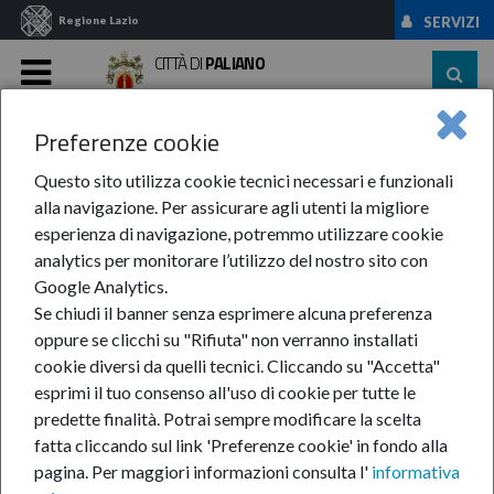
Regione Lazio
SERVIZI
CITTÀ DI
PALIANO
MENU
Preferenze cookie
Home
News Ed Eventi
News
Anno-2024
OTTOBRE
Siglato Il Patto ...
Questo sito utilizza cookie tecnici necessari e funzionali
alla navigazione. Per assicurare agli utenti la migliore
Siglato il patto di
esperienza di navigazione, potremmo utilizzare cookie
analytics per monitorare l’utilizzo del nostro sito con
amicizia tra Paliano e
Google Analytics.
Se chiudi il banner senza esprimere alcuna preferenza
l'ente Sagra delle
oppure se clicchi su "Rifiuta" non verranno installati
cookie diversi da quelli tecnici. Cliccando su "Accetta"
esprimi il tuo consenso all'uso di cookie per tutte le
Castagne
predette finalità.
Potrai sempre modificare la scelta
fatta cliccando sul link 'Preferenze cookie' in fondo alla
pagina.
Per maggiori informazioni consulta l'
informativa
13-ott-2024