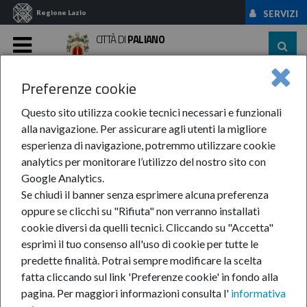
Regione Lazio
SERVIZI
CITTÀ DI
PALIANO
MENU
Preferenze cookie
Home
News Ed Eventi
News
Anno-2024
MARZO
La Città Di ...
Questo sito utilizza cookie tecnici necessari e funzionali
alla navigazione. Per assicurare agli utenti la migliore
La città di Paliano
esperienza di navigazione, potremmo utilizzare cookie
analytics per monitorare l’utilizzo del nostro sito con
festeggia i 30 anni
Google Analytics.
Se chiudi il banner senza esprimere alcuna preferenza
dell'AVIS
oppure se clicchi su "Rifiuta" non verranno installati
cookie diversi da quelli tecnici. Cliccando su "Accetta"
esprimi il tuo consenso all'uso di cookie per tutte le
predette finalità.
Potrai sempre modificare la scelta
11-mar-2024
fatta cliccando sul link 'Preferenze cookie' in fondo alla
"I volontari AVIS
pagina.
Per maggiori informazioni consulta l'
informativa