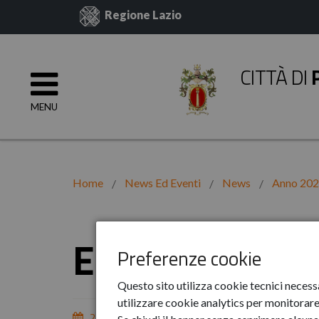
Regione Lazio
CITTÀ DI
MENU
Home
News Ed Eventi
News
Anno 20
Emergenza ba
Preferenze cookie
Questo sito utilizza cookie tecnici necess
utilizzare cookie analytics per monitorare 
23-ott-2023