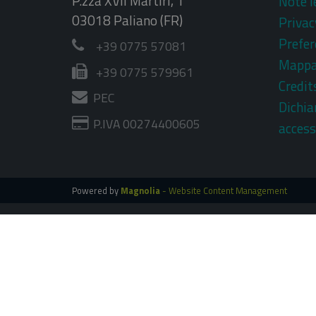
P.zza XVII Martiri, 1
Note l
03018 Paliano (FR)
Privac
Prefer
+39 0775 57081
Mapp
+39 0775 579961
Credit
PEC
Dichia
P.IVA 00274400605
access
Powered by
Magnolia
- Website Content Management