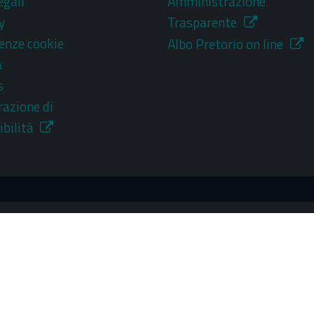
egali
Amministrazione
y
Trasparente
enze cookie
Albo Pretorio on line
a
s
razione di
ibilità