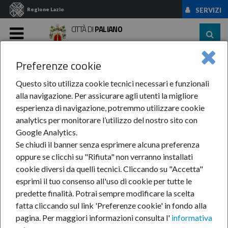
Regione Lazio
SERVIZI
CITTÀ DI
PALIANO
MENU
Preferenze cookie
Home
News Ed Eventi
News
Anno 2023
Ottobre
Allertamenti Del ...
Questo sito utilizza cookie tecnici necessari e funzionali
alla navigazione. Per assicurare agli utenti la migliore
Allertamenti del
esperienza di navigazione, potremmo utilizzare cookie
analytics per monitorare l’utilizzo del nostro sito con
sistema regionale di
Google Analytics.
Se chiudi il banner senza esprimere alcuna preferenza
Protezione Civile
oppure se clicchi su "Rifiuta" non verranno installati
cookie diversi da quelli tecnici. Cliccando su "Accetta"
esprimi il tuo consenso all'uso di cookie per tutte le
predette finalità.
Potrai sempre modificare la scelta
19-ott-2023
fatta cliccando sul link 'Preferenze cookie' in fondo alla
Dalle prime ore
pagina.
Per maggiori informazioni consulta l'
informativa