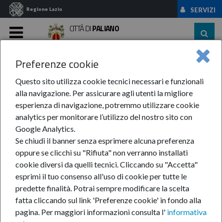
Regione Lazio
SERVIZI
CITTÀ DI
PALIANO
MENU
Preferenze cookie
Home
News Ed Eventi
News
Anno 2023
Luglio
Festa Di S.Anna: ...
Questo sito utilizza cookie tecnici necessari e funzionali
alla navigazione. Per assicurare agli utenti la migliore
Festa di S.Anna:
esperienza di navigazione, potremmo utilizzare cookie
analytics per monitorare l’utilizzo del nostro sito con
Disponibilità spazi
Google Analytics.
Se chiudi il banner senza esprimere alcuna preferenza
comunali
oppure se clicchi su "Rifiuta" non verranno installati
cookie diversi da quelli tecnici. Cliccando su "Accetta"
esprimi il tuo consenso all'uso di cookie per tutte le
predette finalità.
Potrai sempre modificare la scelta
25-lug-2023
fatta cliccando sul link 'Preferenze cookie' in fondo alla
Scadenza: ore
pagina.
Per maggiori informazioni consulta l'
informativa