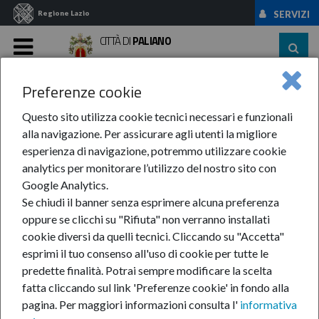
Regione Lazio
SERVIZI
CITTÀ DI
PALIANO
MENU
Preferenze cookie
Home
News Ed Eventi
News
Anno 2023
Maggio
Race For The ...
Questo sito utilizza cookie tecnici necessari e funzionali
alla navigazione. Per assicurare agli utenti la migliore
Race for the Cure: i
esperienza di navigazione, potremmo utilizzare cookie
analytics per monitorare l’utilizzo del nostro sito con
saluti del sindaco alle
Google Analytics.
Se chiudi il banner senza esprimere alcuna preferenza
partecipanti
oppure se clicchi su "Rifiuta" non verranno installati
cookie diversi da quelli tecnici. Cliccando su "Accetta"
esprimi il tuo consenso all'uso di cookie per tutte le
predette finalità.
Potrai sempre modificare la scelta
7-mag-2023
fatta cliccando sul link 'Preferenze cookie' in fondo alla
Il messaggio del
pagina.
Per maggiori informazioni consulta l'
informativa