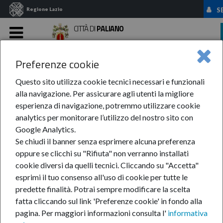
Regione Lazio
S
CITTÀ DI
PALIANO
MENU
Preferenze cookie
Home
News Ed Eventi
News
Anno 2021
Febbraio
Vaccinazione ...
Questo sito utilizza cookie tecnici necessari e funzionali
alla navigazione. Per assicurare agli utenti la migliore
Vaccinazione Covid19
esperienza di navigazione, potremmo utilizzare cookie
analytics per monitorare l’utilizzo del nostro sito con
under 65
Google Analytics.
Se chiudi il banner senza esprimere alcuna preferenza
oppure se clicchi su "Rifiuta" non verranno installati
26-feb-2021
cookie diversi da quelli tecnici. Cliccando su "Accetta"
esprimi il tuo consenso all'uso di cookie per tutte le
Le vaccinazioni
predette finalità.
Potrai sempre modificare la scelta
presso gli studi
fatta cliccando sul link 'Preferenze cookie' in fondo alla
dei medici di
pagina.
Per maggiori informazioni consulta l'
informativa