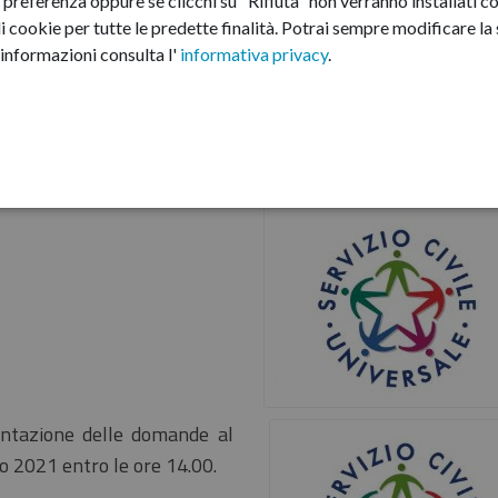
preferenza oppure se clicchi su "Rifiuta" non verranno installati co
i cookie per tutte le predette finalità.
Potrai sempre modificare la s
informazioni consulta l'
informativa privacy
.
entazione delle domande al
o 2021 entro le ore 14.00.