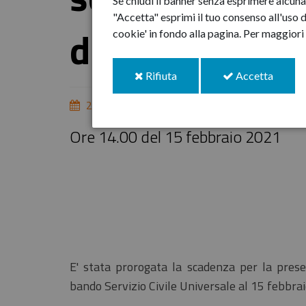
Se chiudi il banner senza esprimere alcuna 
"Accetta" esprimi il tuo consenso all'uso d
domande
cookie' in fondo alla pagina.
Per maggiori 
i
i
Rifiuta
Accetta
cookie
cookie
2-feb-2021
Ore 14.00 del 15 febbraio 2021
E' stata prorogata la scadenza per la pres
bando Servizio Civile Universale al 15 febbrai