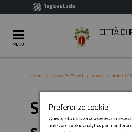
Regione Lazio
CITTÀ DI
MENU
Home
News Ed Eventi
News
Anno 20
Servizio Civil
Preferenze cookie
Questo sito utilizza cookie tecnici necess
scadenza pres
utilizzare cookie analytics per monitorare 