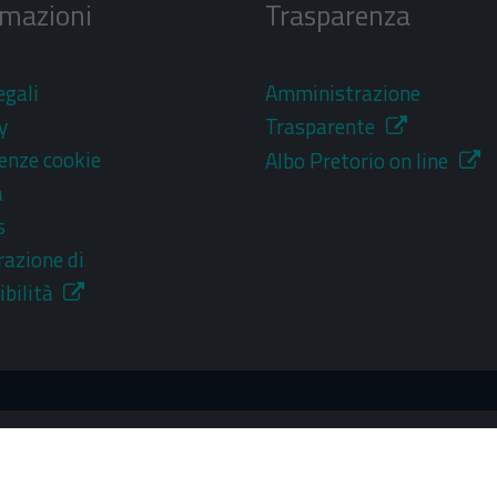
rmazioni
Trasparenza
egali
Amministrazione
y
Trasparente
enze cookie
Albo Pretorio on line
a
s
razione di
ibilità