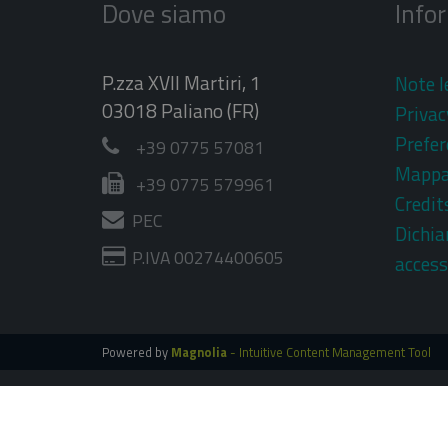
Dove siamo
Info
P.zza XVII Martiri, 1
Note l
03018 Paliano (FR)
Privac
Prefer
+39 0775 57081
Mapp
+39 0775 579961
Credit
PEC
Dichia
P.IVA 00274400605
access
Powered by
Magnolia
- Intuitive Content Management Tool