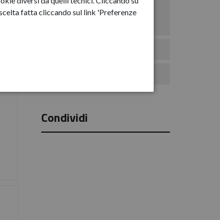
okie diversi da quelli tecnici. Cliccando su
Anno-2025
celta fatta cliccando sul link 'Preferenze
Anno-2026
Eventi
Comunicati Stampa
Condividi