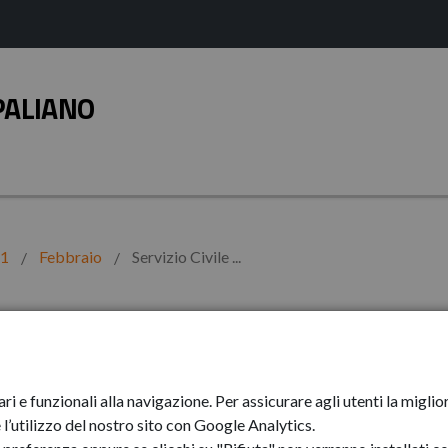
PALIANO
21
Febbraio
Servizio Civile ...
e Universale: proro
ari e funzionali alla navigazione. Per assicurare agli utenti la mig
entazione delle
l’utilizzo del nostro sito con Google Analytics.