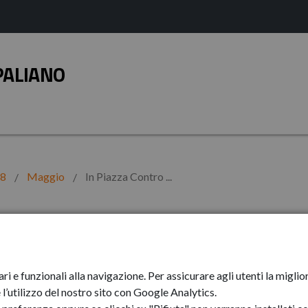
PALIANO
18
Maggio
In Piazza Contro ...
ro l'ipertensione
ari e funzionali alla navigazione. Per assicurare agli utenti la mig
l’utilizzo del nostro sito con Google Analytics.