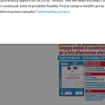
preferenza oppure se clicchi su "Rifiuta" non verranno installati co
i cookie per tutte le predette finalità.
Potrai sempre modificare la s
informazioni consulta l'
informativa privacy
.
per la “XIV Giornata
eriosa”