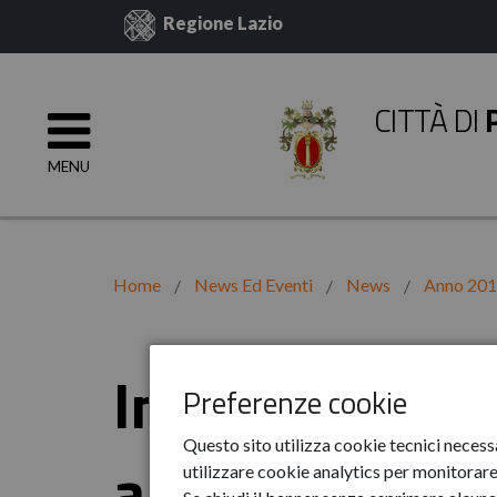
Regione Lazio
CITTÀ DI
MENU
Home
News Ed Eventi
News
Anno 20
In piazza cont
Preferenze cookie
Questo sito utilizza cookie tecnici necess
arteriosa
utilizzare cookie analytics per monitorare 