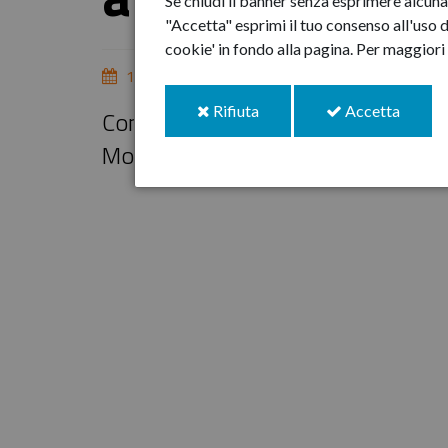
Se chiudi il banner senza esprimere alcuna 
"Accetta" esprimi il tuo consenso all'uso d
cookie' in fondo alla pagina.
Per maggiori 
15-mag-2018
i
i
Rifiuta
Accetta
Comune di Paliano e C.R.I. insieme 
cookie
cookie
Mondiale contro l’Ipertensione Art