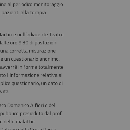
ine al periodico monitoraggio
 pazienti alla terapia
artiri e nell’adiacente Teatro
alle ore 9,30 di postazioni
di una corretta misurazione
te un questionario anonimo,
o avverrà in forma totalmente
nto l’informazione relativa al
plice questionario, un dato di
vita.
aco Domenico Alfieri e del
pubblico presieduto dal prof.
e delle malattie
i Paliano della Croce Rossa