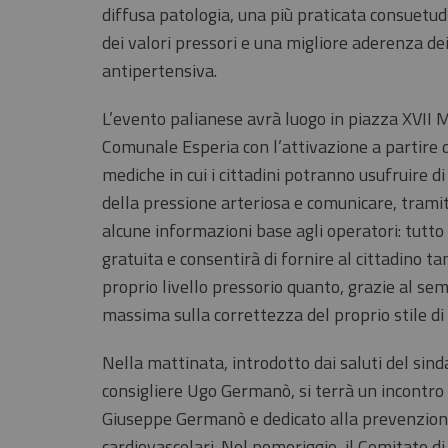
diffusa patologia, una più praticata consuetud
dei valori pressori e una migliore aderenza dei
antipertensiva.
L’evento palianese avrà luogo in piazza XVII M
Comunale Esperia con l’attivazione a partire d
mediche in cui i cittadini potranno usufruire 
della pressione arteriosa e comunicare, trami
alcune informazioni base agli operatori: tutt
gratuita e consentirà di fornire al cittadino ta
proprio livello pressorio quanto, grazie al sem
massima sulla correttezza del proprio stile di 
Nella mattinata, introdotto dai saluti del sind
consigliere Ugo Germanò, si terrà un incontro 
Giuseppe Germanò e dedicato alla prevenzion
cardiovascolari. Nel pomeriggio, il Comitato d