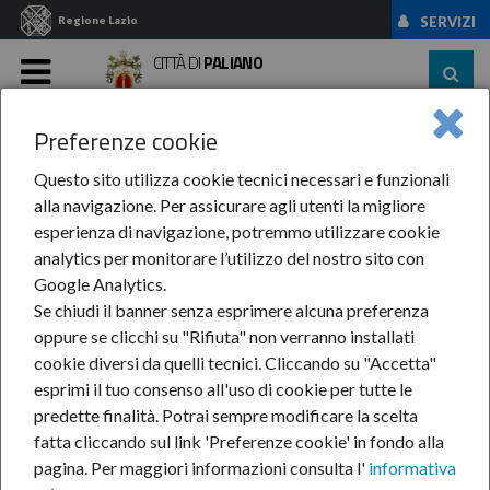
Regione Lazio
SERVIZI
CITTÀ DI
PALIANO
MENU
Preferenze cookie
Home
News Ed Eventi
News
Anno 2018
Marzo
Prosegue Il ...
Questo sito utilizza cookie tecnici necessari e funzionali
alla navigazione. Per assicurare agli utenti la migliore
Prosegue il progetto
esperienza di navigazione, potremmo utilizzare cookie
analytics per monitorare l’utilizzo del nostro sito con
"Raccattalacarta":
Google Analytics.
Se chiudi il banner senza esprimere alcuna preferenza
premiati gli studenti.
oppure se clicchi su "Rifiuta" non verranno installati
cookie diversi da quelli tecnici. Cliccando su "Accetta"
esprimi il tuo consenso all'uso di cookie per tutte le
predette finalità.
Potrai sempre modificare la scelta
23-mar-2018
fatta cliccando sul link 'Preferenze cookie' in fondo alla
Consegnate 100
pagina.
Per maggiori informazioni consulta l'
informativa