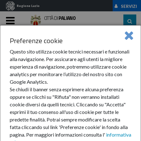
Regione Lazio
SERVIZI
CITTÀ DI
PALIANO
MENU
Preferenze cookie
Home
News Ed Eventi
News
Anno 2017
Settembre
Generazioni: ...
Questo sito utilizza cookie tecnici necessari e funzionali
alla navigazione. Per assicurare agli utenti la migliore
Generazioni: contratto
esperienza di navigazione, potremmo utilizzare cookie
analytics per monitorare l’utilizzo del nostro sito con
di ricollocamento
Google Analytics.
Se chiudi il banner senza esprimere alcuna preferenza
oppure se clicchi su "Rifiuta" non verranno installati
18-set-2017
cookie diversi da quelli tecnici. Cliccando su "Accetta"
esprimi il tuo consenso all'uso di cookie per tutte le
Dedicato alle
predette finalità.
Potrai sempre modificare la scelta
persone fra i 30
fatta cliccando sul link 'Preferenze cookie' in fondo alla
e i 39 anni
pagina.
Per maggiori informazioni consulta l'
informativa