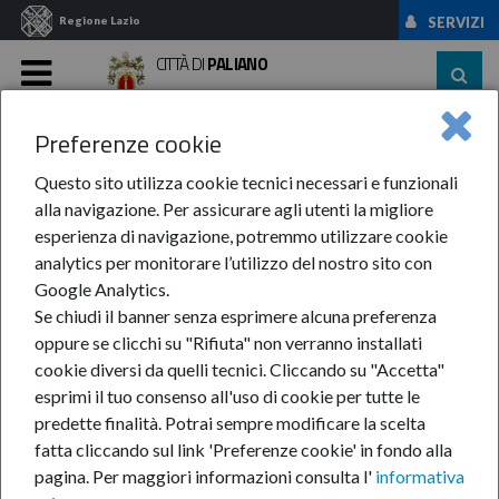
Regione Lazio
SERVIZI
CITTÀ DI
PALIANO
MENU
Preferenze cookie
Home
News Ed Eventi
News
Anno 2017
Luglio
AVVISO PUBBLICO: ...
Questo sito utilizza cookie tecnici necessari e funzionali
alla navigazione. Per assicurare agli utenti la migliore
AVVISO PUBBLICO:
esperienza di navigazione, potremmo utilizzare cookie
analytics per monitorare l’utilizzo del nostro sito con
Gestione asilo nido
Google Analytics.
Se chiudi il banner senza esprimere alcuna preferenza
comunale "Treninonido"
oppure se clicchi su "Rifiuta" non verranno installati
cookie diversi da quelli tecnici. Cliccando su "Accetta"
esprimi il tuo consenso all'uso di cookie per tutte le
predette finalità.
Potrai sempre modificare la scelta
5-lug-2017
fatta cliccando sul link 'Preferenze cookie' in fondo alla
Avviso pubblico
pagina.
Per maggiori informazioni consulta l'
informativa