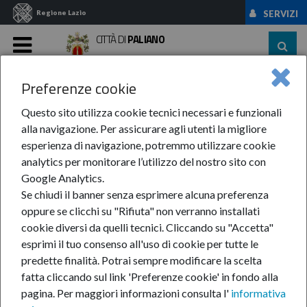
Regione Lazio
SERVIZI
CITTÀ DI
PALIANO
MENU
Preferenze cookie
Home
News Ed Eventi
Eventi
Anno 2017
Dicembre
"La Casetta ...
Questo sito utilizza cookie tecnici necessari e funzionali
alla navigazione. Per assicurare agli utenti la migliore
"La Casetta di Babbo
esperienza di navigazione, potremmo utilizzare cookie
analytics per monitorare l’utilizzo del nostro sito con
Natale"
Google Analytics.
Se chiudi il banner senza esprimere alcuna preferenza
oppure se clicchi su "Rifiuta" non verranno installati
cookie diversi da quelli tecnici. Cliccando su "Accetta"
dic
esprimi il tuo consenso all'uso di cookie per tutte le
16
predette finalità.
Potrai sempre modificare la scelta
fatta cliccando sul link 'Preferenze cookie' in fondo alla
pagina.
Per maggiori informazioni consulta l'
informativa
dic