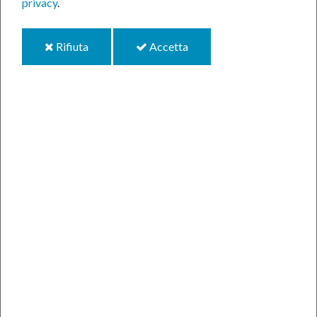
privacy
.
News
i
i
Rifiuta
Accetta
cookie
cookie
Comunicati Stampa
Condividi
Dove siamo
P.zza XVII Martiri, 1
03018 Paliano (FR)
+39 0775 57081