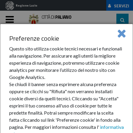
Regione Lazio
SERVIZI
CITTÀ DI
PALIANO
MENU
Preferenze cookie
Home
News Ed Eventi
Eventi
Anno 2016
Ottobre
Questo sito utilizza cookie tecnici necessari e funzionali
Ottobre
alla navigazione. Per assicurare agli utenti la migliore
esperienza di navigazione, potremmo utilizzare cookie
analytics per monitorare l’utilizzo del nostro sito con
Google Analytics.
Se chiudi il banner senza esprimere alcuna preferenza
oppure se clicchi su "Rifiuta" non verranno installati
cookie diversi da quelli tecnici. Cliccando su "Accetta"
esprimi il tuo consenso all'uso di cookie per tutte le
predette finalità.
Potrai sempre modificare la scelta
fatta cliccando sul link 'Preferenze cookie' in fondo alla
pagina.
Per maggiori informazioni consulta l'
informativa
Eventi