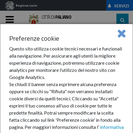
Regione Lazio
SERVIZI
CITTÀ DI
PALIANO
MENU
Preferenze cookie
Home
News Ed Eventi
News
Anno 2023
Maggio
AVVISO: Obbligo ...
Questo sito utilizza cookie tecnici necessari e funzionali
alla navigazione. Per assicurare agli utenti la migliore
AVVISO: Obbligo taglio
esperienza di navigazione, potremmo utilizzare cookie
analytics per monitorare l’utilizzo del nostro sito con
siepi e rami di proprietà
Google Analytics.
Se chiudi il banner senza esprimere alcuna preferenza
privata
oppure se clicchi su "Rifiuta" non verranno installati
cookie diversi da quelli tecnici. Cliccando su "Accetta"
esprimi il tuo consenso all'uso di cookie per tutte le
predette finalità.
Potrai sempre modificare la scelta
23-mag-2023
fatta cliccando sul link 'Preferenze cookie' in fondo alla
A confine con le
pagina.
Per maggiori informazioni consulta l'
informativa